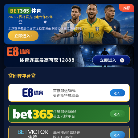
15vip太阳成集团(古天乐·VIP认证)官方网
站-Macau Sun City