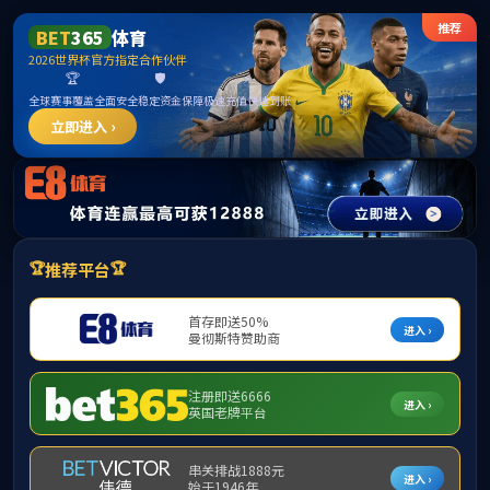
15vip太阳成集团(古天乐·VIP认证)官方网
站-Macau Sun City