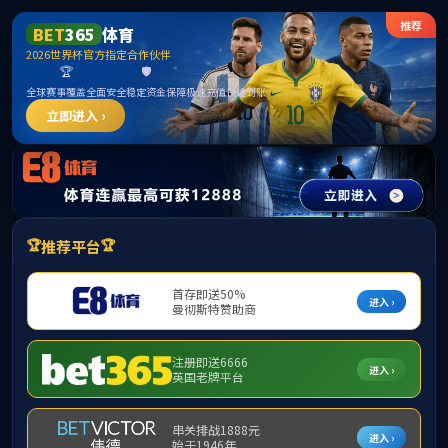
15vip太阳成集团(古天乐·VIP认证)官方网
站-Macau Sun City