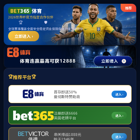
15vip太阳成集团(古天乐·VIP认证)官方网
站-Macau Sun City